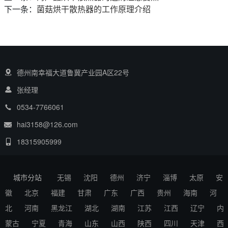
下一条：
菌菇烘干散热器的工作原理介绍
德州南幸福大道鲁冀产业园A区22号
张经理
0534-7766061
hai3158@126.com
18315905999
城市分站
无锡
沈阳
德州
济宁
淄博
太原
安
徽
北京
福建
甘肃
广东
广西
贵州
海南
河
北
河南
黑龙江
湖北
湖南
江苏
江西
辽宁
内
蒙古
宁夏
青海
山东
山西
陕西
四川
天津
西