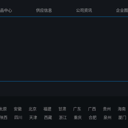
品中心
供应信息
公司资讯
企业图
太原
安徽
北京
福建
甘肃
广东
广西
贵州
海南
陕西
四川
天津
西藏
浙江
重庆
合肥
泉州
厦门