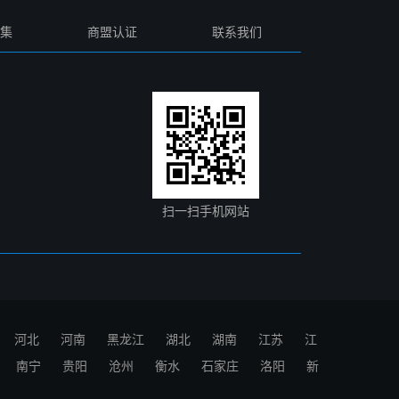
集
商盟认证
联系我们
扫一扫手机网站
河北
河南
黑龙江
湖北
湖南
江苏
江
南宁
贵阳
沧州
衡水
石家庄
洛阳
新