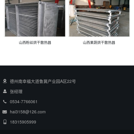
山西粉丝烘干散热器
山西果蔬烘干散热器
德州南幸福大道鲁冀产业园A区22号
张经理
0534-7766061
hai3158@126.com
18315905999