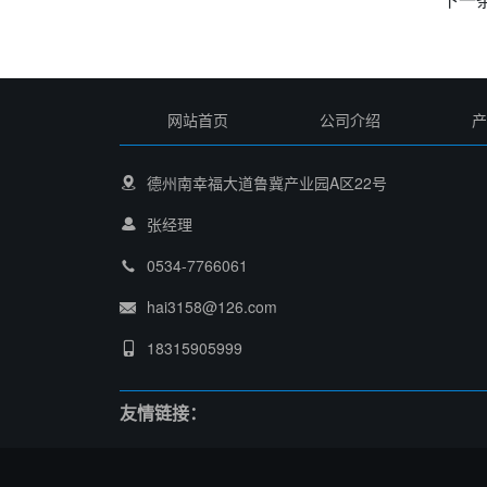
网站首页
公司介绍
产
德州南幸福大道鲁冀产业园A区22号
张经理
0534-7766061
hai3158@126.com
18315905999
友情链接：