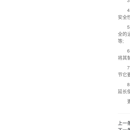
安
全的
等
将其
节它
延长
上一
下一