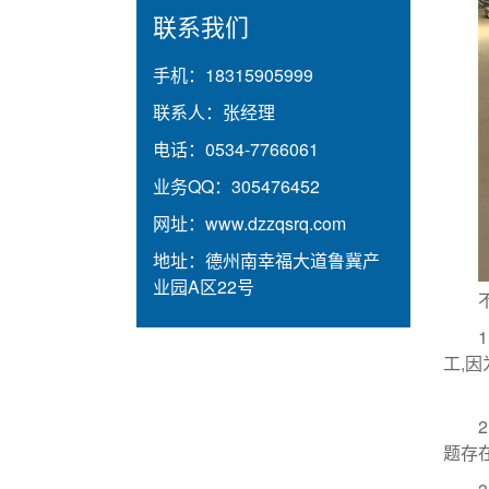
联系我们
手机：
18315905999
联系人：
张经理
电话：
0534-7766061
业务QQ：
305476452
网址：
www.dzzqsrq.com
地址：
德州南幸福大道鲁冀产
业园A区22号
工,
题