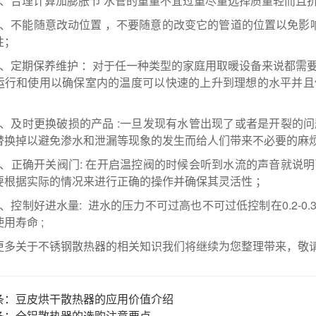
3、合理计算加膨胀节 水管的重量不宜过重尽量选择质量轻而
4、不能随意改动位置 ，不要随意的改变它的管道的位置以免影
全性；
5、定期保养维护 ：对于任一种类型的家庭用取暖设备来说都需
运行和使用以确保室内的温度可以快速的上升到理想的水平并且
;
6、及时更换破损的产品 :一旦发现有水管出现了或者是开裂的
替换掉以避免渗水和泄漏等现象的发生而给人们带来不必要的麻
7、正确开关阀门: 在开启温控阀的时候会听到水流的声音就说
要根据实际的情况来进行正确的操作并确保其灵活性 ；
8、控制好进水量: 进水的压力不可过高也不可过低控制在0.2-0
使用寿命 ;
更多关于不锈钢散热器的相关知识我们将继续为您整理带来，敬
条：
豆皮烘干散热器的应用价值介绍
条：
全铝散热器的选购注意要点